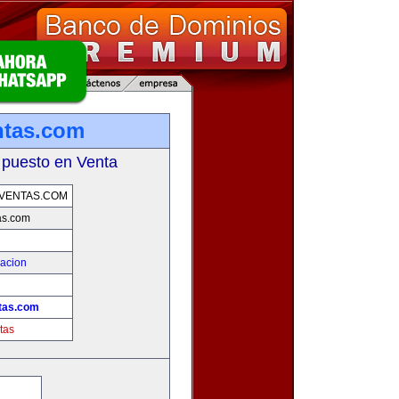
ntas.com
 puesto en Venta
VENTAS.COM
as.com
zacion
tas.com
tas