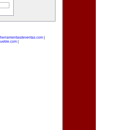
herramientasdeventas.com
|
mueble.com
|