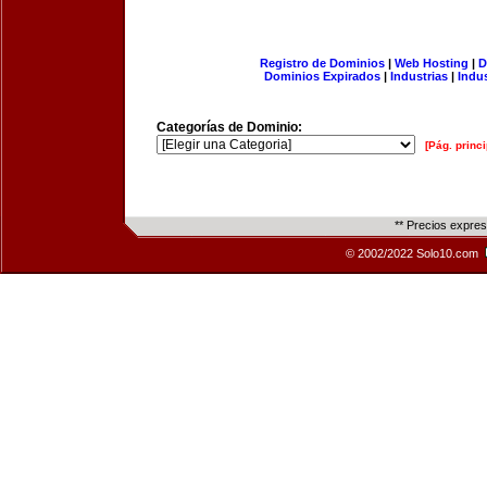
Registro de Dominios
|
Web Hosting
|
D
Dominios Expirados
|
Industrias
|
Indu
Categorías de Dominio:
[Pág. princi
** Precios expre
© 2002/2022 Solo10.com