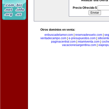
Realizar una Oferta
Precio Ofrecido $
Otros dominios en venta:
enbuscadelamor.com
|
reservadevuelo.com
|
se
ventadecampo.com
|
e-presupuestos.com
|
sitiosin
paginacentral.com
|
miamiventa.com
|
coch
vacacionesargentina.com
|
viajesp