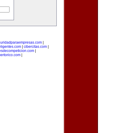
guridadparaempresas.com
|
teligentes.com
|
cibercitas.com
|
esdecompeticion.com
|
uertorico.com
|