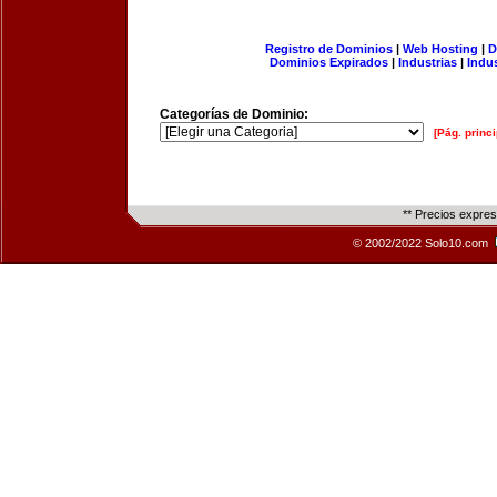
Registro de Dominios
|
Web Hosting
|
D
Dominios Expirados
|
Industrias
|
Indu
Categorías de Dominio:
[Pág. princi
** Precios expre
© 2002/2022 Solo10.com