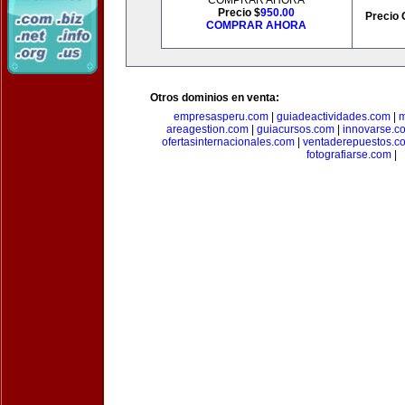
COMPRAR AHORA
Precio $
950.00
Precio 
COMPRAR AHORA
Otros dominios en venta:
empresasperu.com
|
guiadeactividades.com
|
m
areagestion.com
|
guiacursos.com
|
innovarse.c
ofertasinternacionales.com
|
ventaderepuestos.c
fotografiarse.com
|