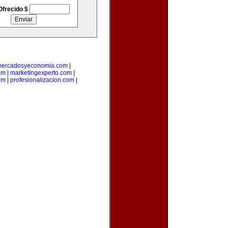
Ofrecido $
ercadosyeconomia.com
|
om
|
marketingexperto.com
|
om
|
profesionalizacion.com
|