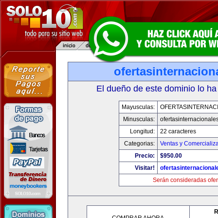
ofertasinternacio
El dueño de este dominio lo ha
Mayusculas:
OFERTASINTERNAC
Minusculas:
ofertasinternacionale
Longitud:
22 caracteres
Categorias:
Ventas y Comercializ
Precio:
$950.00
Visitar!
ofertasinternaciona
Serán consideradas ofer
R