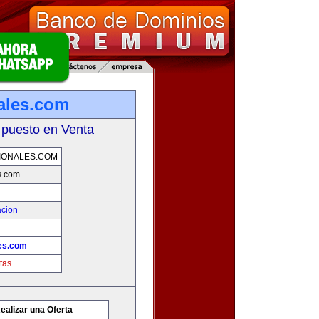
nales.com
 puesto en Venta
IONALES.COM
s.com
acion
les.com
tas
ealizar una Oferta