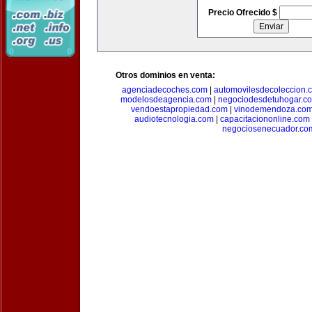
Precio Ofrecido $
Otros dominios en venta:
agenciadecoches.com
|
automovilesdecoleccion.
modelosdeagencia.com
|
negociodesdetuhogar.c
vendoestapropiedad.com
|
vinodemendoza.co
audiotecnologia.com
|
capacitaciononline.com
negociosenecuador.co