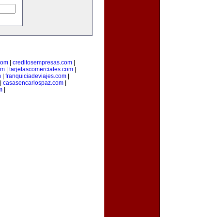
com
|
creditosempresas.com
|
om
|
tarjetascomerciales.com
|
m
|
franquiciadeviajes.com
|
|
casasencarlospaz.com
|
m
|