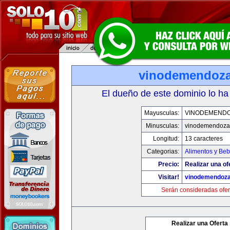
vinodemendoz
El dueño de este dominio lo ha
Mayusculas:
VINODEMEND
Minusculas:
vinodemendoza
Longitud:
13 caracteres
Categorias:
Alimentos y Beb
Precio:
Realizar una of
Visitar!
vinodemendoz
Serán consideradas ofer
Realizar una Oferta