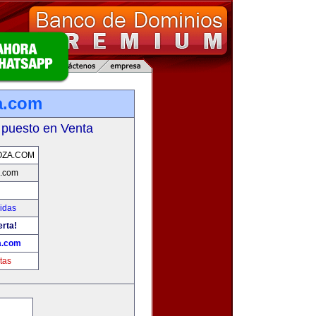
a.com
 puesto en Venta
OZA.COM
.com
idas
erta!
a.com
tas